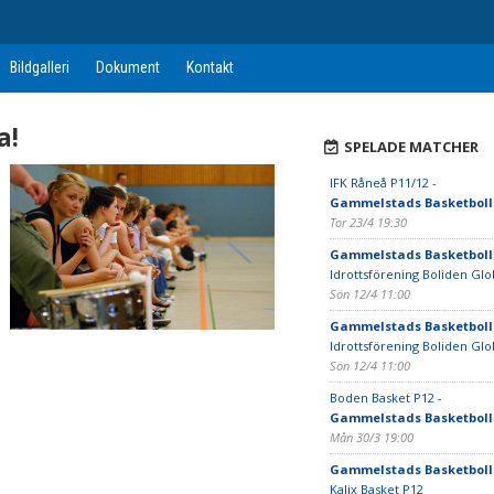
Bildgalleri
Dokument
Kontakt
a!
SPELADE MATCHER
IFK Råneå P11/12 -
Gammelstads Basketboll
Tor 23/4 19:30
Gammelstads Basketboll
Idrottsförening Boliden Glo
Sön 12/4 11:00
Gammelstads Basketboll
Idrottsförening Boliden Glo
Sön 12/4 11:00
Boden Basket P12 -
Gammelstads Basketboll
Mån 30/3 19:00
Gammelstads Basketboll
Kalix Basket P12