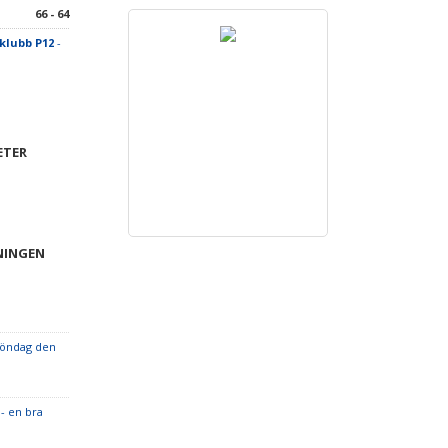
66 - 64
klubb P12
-
ETER
NINGEN
söndag den
 - en bra