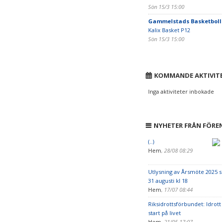
Sön 15/3 15:00
Gammelstads Basketboll
Kalix Basket P12
Sön 15/3 15:00
KOMMANDE AKTIVIT
Inga aktiviteter inbokade
NYHETER FRÅN FÖRE
(..)
Hem
,
28/08 08:29
Utlysning av Årsmöte 2025 
31 augusti kl 18
Hem
,
17/07 08:44
Riksidrottsförbundet: Idrott
start på livet
Hem
,
21/05 17:07