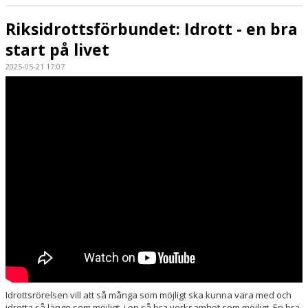
Riksidrottsförbundet: Idrott - en bra
start på livet
2025-05-21 17:07
Idrottsrörelsen vill att så många som möjligt ska kunna vara med och
idrotta så länge som möjligt, i en så bra verksamhet som möjligt. En bra