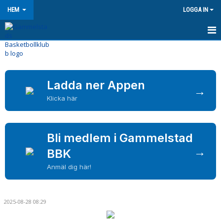
HEM
LOGGA IN
HEM
NYHETER
Ladda ner Appen
→
KONTAKT
Klicka här
OM KLUBBEN
Bli medlem i Gammelstad
KALENDER
→
BBK
BILDGALLERI
Anmäl dig här!
DOKUMENT
VÅRA LAG/TRÄNARE
2025-08-28 08:29