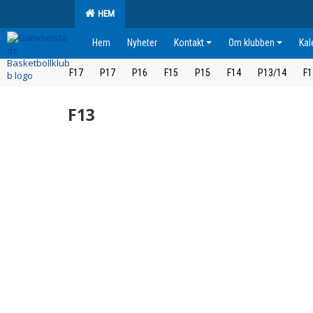
HEM
Hem
Nyheter
Kontakt
Om klubben
Kal
F17
P17
P16
F15
P15
F14
P13/14
F1
F13