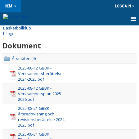
HEM
LOGGA IN
HEM
Dokument
NYHETER
KONTAKT
Årsmöten (4)
2025-08-12 GBBK -
OM KLUBBEN
Verksamhetsberättelse
2024-2025.pdf
KALENDER
2025-08-12 GBBK -
Verksamhetsplan 2025-
BILDGALLERI
2026.pdf
2025-08-21 GBBK -
DOKUMENT
årsredovisning och
revisionsberättelse 2024-
2025.pdf
VÅRA LAG/TRÄNARE
2025-08-31 GBBK