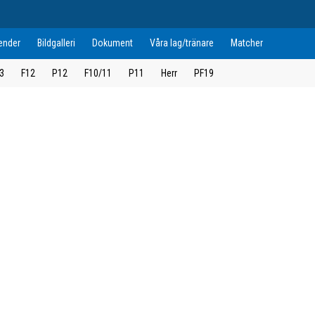
ender
Bildgalleri
Dokument
Våra lag/tränare
Matcher
3
F12
P12
F10/11
P11
Herr
PF19