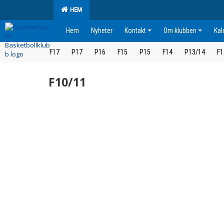
HEM
Hem
Nyheter
Kontakt
Om klubben
Kal
F17
P17
P16
F15
P15
F14
P13/14
F1
F10/11