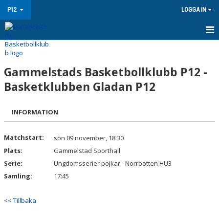
P12
LOGGA IN
P12
Gammelstads Basketbollklubb P12 -
NYHETER
Basketklubben Gladan P12
KALENDER
INFORMATION
MATCHER
TRUPPEN
Matchstart:
sön 09 november, 18:30
Plats:
Gammelstad Sporthall
BILDGALLERI
Serie:
Ungdomsserier pojkar - Norrbotten HU3
DOKUMENT
Samling:
17:45
KONTAKT
<< Tillbaka