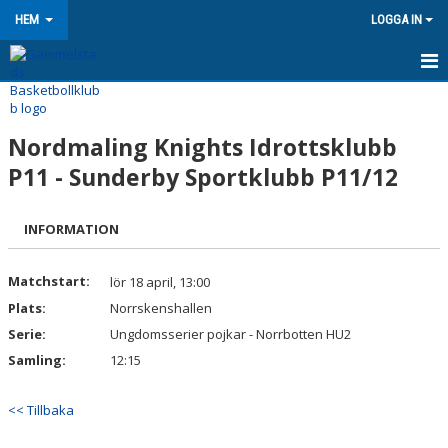
HEM
LOGGA IN
HEM
Nordmaling Knights Idrottsklubb
NYHETER
P11 - Sunderby Sportklubb P11/12
KONTAKT
INFORMATION
OM KLUBBEN
KALENDER
Matchstart:
lör 18 april, 13:00
Plats:
Norrskenshallen
BILDGALLERI
Serie:
Ungdomsserier pojkar - Norrbotten HU2
Samling:
12:15
DOKUMENT
VÅRA LAG/TRÄNARE
<< Tillbaka