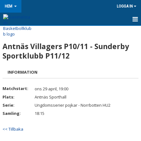
HEM
LOGGA IN
HEM
Antnäs Villagers P10/11 - Sunderby
NYHETER
Sportklubb P11/12
KONTAKT
INFORMATION
OM KLUBBEN
KALENDER
Matchstart:
ons 29 april, 19:00
Plats:
Antnäs Sporthall
BILDGALLERI
Serie:
Ungdomsserier pojkar - Norrbotten HU2
Samling:
18:15
DOKUMENT
VÅRA LAG/TRÄNARE
<< Tillbaka